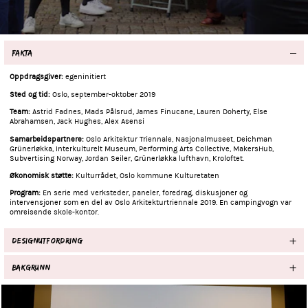
FAKTA
Oppdragsgiver:
egeninitiert
Sted og tid:
Oslo, september-oktober 2019
Team:
Astrid Fadnes, Mads Pålsrud, James Finucane, Lauren Doherty, Else
Abrahamsen, Jack Hughes, Alex Asensi
Samarbeidspartnere:
Oslo Arkitektur Triennale, Nasjonalmuseet, Deichman
Grünerløkka, Interkulturelt Museum, Performing Arts Collective, MakersHub,
Subvertising Norway, Jordan Seiler, Grünerløkka lufthavn, Kroloftet.
Økonomisk støtte:
Kulturrådet, Oslo kommune Kulturetaten
Program:
En serie med verksteder, paneler, foredrag, diskusjoner og
intervensjoner som en del av Oslo Arkitekturtriennale 2019. En campingvogn var
omreisende skole-kontor.
DESIGNUTFORDRING
BAKGRUNN