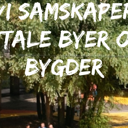
Vi samskape
itale byer 
bygder