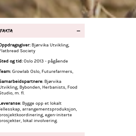
FAKTA
Oppdragsgiver:
Bjørvika Utvikling,
Flatbread Society
Sted og tid:
Oslo 2013 - pågående
Team:
Growlab Oslo, Futurefarmers,
Samarbeidspartnere:
Bjørvika
Utvikling, Bybonden, Herbanists, Food
Studio, m. fl.
Leveranse:
Bygge opp et lokalt
fellesskap, arrangementsproduksjon,
prosjektkoordinering, egen-initerte
prosjekter, lokal involvering.