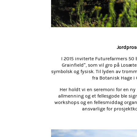
Jordpros
I 2015 inviterte Futurefarmers 50 b
Grainfield”, som vil gro på Losæte
symbolsk og fysisk. Til lyden av tromm
fra Botanisk Hage i 
Her holdt vi en seremoni for en n
allmenning og et fellesgode ble sign
workshops og en fellesmiddag organ
ansvarlige for prosjekt